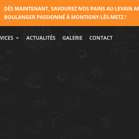
DÈS MAINTENANT, SAVOUREZ NOS PAINS AU LEVAIN A
BOULANGER PASSIONNÉ À MONTIGNY-LÈS-METZ !
VICES
ACTUALITÉS
GALERIE
CONTACT