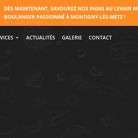
DÈS MAINTENANT, SAVOUREZ NOS PAINS AU LEVAIN A
BOULANGER PASSIONNÉ À MONTIGNY-LÈS-METZ !
VICES
ACTUALITÉS
GALERIE
CONTACT